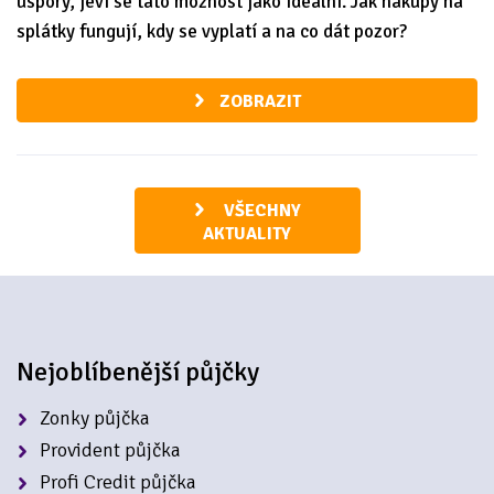
úspory, jeví se tato možnost jako ideální. Jak nákupy na
splátky fungují, kdy se vyplatí a na co dát pozor?
ZOBRAZIT
VŠECHNY
AKTUALITY
Nejoblíbenější půjčky
Zonky půjčka
Provident půjčka
Profi Credit půjčka