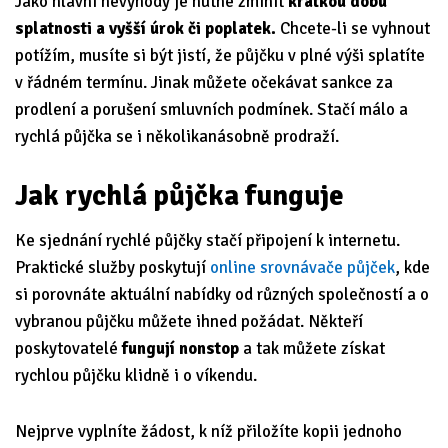
Jako hlavní nevýhody je nutné zmínit
krátkou dobu
splatnosti a vyšší úrok či poplatek.
Chcete-li se vyhnout
potížím, musíte si být jistí, že půjčku v plné výši splatíte
v řádném termínu. Jinak můžete očekávat sankce za
prodlení a porušení smluvních podmínek. Stačí málo a
rychlá půjčka se i několikanásobně prodraží.
Jak rychlá půjčka funguje
Ke sjednání rychlé půjčky stačí připojení k internetu.
Praktické služby poskytují
online srovnávače půjček
, kde
si porovnáte aktuální nabídky od různých společností a o
vybranou půjčku můžete ihned požádat. Někteří
poskytovatelé
fungují nonstop
a tak můžete získat
rychlou půjčku klidně i o víkendu.
Nejprve vyplníte žádost, k níž přiložíte kopii jednoho