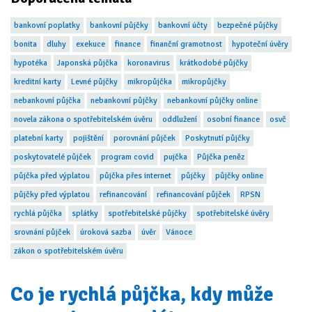
bankovní poplatky
bankovní půjčky
bankovní účty
bezpečné půjčky
bonita
dluhy
exekuce
finance
finanční gramotnost
hypoteční úvěry
hypotéka
Japonská půjčka
koronavirus
krátkodobé půjčky
kreditní karty
Levné půjčky
mikropůjčka
mikropůjčky
nebankovní půjčka
nebankovní půjčky
nebankovní půjčky online
novela zákona o spotřebitelském úvěru
oddlužení
osobní finance
osvč
platební karty
pojištění
porovnání půjček
Poskytnutí půjčky
poskytovatelé půjček
program covid
pujčka
Půjčka peněz
půjčka před výplatou
půjčka přes internet
půjčky
půjčky online
půjčky před výplatou
refinancování
refinancování půjček
RPSN
rychlá půjčka
splátky
spotřebitelské půjčky
spotřebitelské úvěry
srovnání půjček
úroková sazba
úvěr
Vánoce
zákon o spotřebitelském úvěru
Co je rychlá půjčka, kdy může