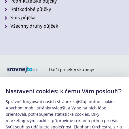
Podnikatelské půjčky
Krátkodobé půjčky
Sms půjčka
Všechny druhy půjček
Další projekty skupiny:
Nastavení cookies: k čemu Vám poslouží?
Správné fungování našich stránek zajišťují nutné cookies.
Abychom mohli stránky vylepšit a Vy se na nich lépe
orientovali, potřebujeme statistické cookies. Díky
Copyright © 2015 - 2025 -
Elephant Orchestra, s.r.o.
,
marketingovým cookies připravíme reklamu přímo pro Vás.
součástí Klik.cz & ePojisteni.cz s.r.o.
Svůj souhlas udělujete společnosti Elephant Orchestra, s.r.o.