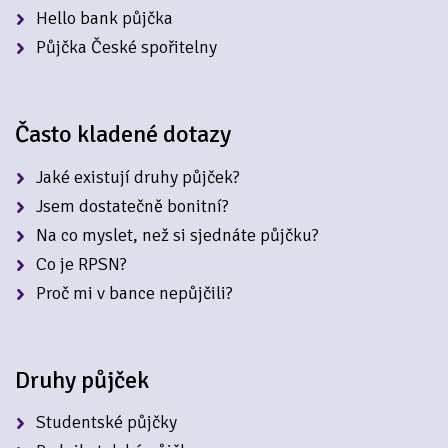
Hello bank půjčka
Půjčka České spořitelny
Často kladené dotazy
Jaké existují druhy půjček?
Jsem dostatečně bonitní?
Na co myslet, než si sjednáte půjčku?
Co je RPSN?
Proč mi v bance nepůjčili?
Druhy půjček
Studentské půjčky