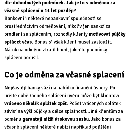
dle dohodnutých podmínek. Jak je to s odměnou za
včasné splácení o 11 let později?
Bankovní i některé nebankovní společnosti se
prostřednictvím odměňování, nikoliv jen sankcí za
prodlení se splácením, rozhodly klienty
motivovat půjčky
splácet včas
. Bonus si však klient musel zasloužit.
Nárok na odměnu ztratil hned, jakmile podmínky
splácení porušil.
Co je odměna za včasné splacení
Nejčastěji banky sází na nabídku finanční úspory. Po
určité době řádného splácení úvěru může být klientovi
vráceno několik splátek zpět
. Počet vrácených splátek
závisí na výši půjčky a délce splatnosti. Jiné klientům za
odměnu
garantují nižší úrokovou sazbu
. Jako bonus za
včasné splácení některé nabízí
například pojištění