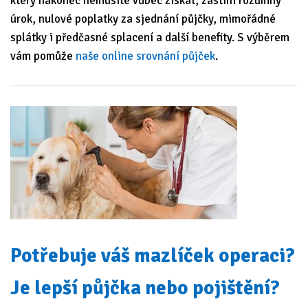
který nakonec nemusíte vůbec získat, zastíní rozumný
úrok, nulové poplatky za sjednání půjčky, mimořádné
splátky i předčasné splacení a další benefity. S výběrem
vám pomůže
naše online srovnání půjček
.
Potřebuje váš mazlíček operaci?
Je lepší půjčka nebo pojištění?