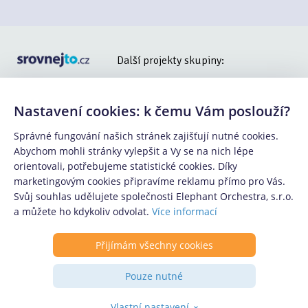
Další projekty skupiny:
Nastavení cookies: k čemu Vám poslouží?
Správné fungování našich stránek zajišťují nutné cookies.
Abychom mohli stránky vylepšit a Vy se na nich lépe
orientovali, potřebujeme statistické cookies. Díky
Copyright © 2015 - 2025 -
Elephant Orchestra, s.r.o.
,
marketingovým cookies připravíme reklamu přímo pro Vás.
součástí Klik.cz & ePojisteni.cz s.r.o.
Svůj souhlas udělujete společnosti Elephant Orchestra, s.r.o.
a můžete ho kdykoliv odvolat.
Více informací
Povinně zveřejňované informace
|
Odhlášení z newsletteru
|
Přijímám všechny cookies
Podmínky zpracování osobních údajů
|
Informace o
Pouze nutné
souborech cookies
|
Informace o řazení produktových
nabídek
Vlastní nastavení