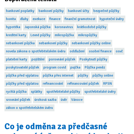
bankovní poplatky
bankovní půjčky
bankovní účty
bezpečné půjčky
bonita
dluhy
exekuce
finance
finanční gramotnost
hypoteční úvěry
hypotéka
Japonská půjčka
koronavirus
krátkodobé půjčky
kreditní karty
Levné půjčky
mikropůjčka
mikropůjčky
nebankovní půjčka
nebankovní půjčky
nebankovní půjčky online
novela zákona o spotřebitelském úvěru
oddlužení
osobní finance
osvč
platební karty
pojištění
porovnání půjček
Poskytnutí půjčky
poskytovatelé půjček
program covid
pujčka
Půjčka peněz
půjčka před výplatou
půjčka přes internet
půjčky
půjčky online
půjčky před výplatou
refinancování
refinancování půjček
RPSN
rychlá půjčka
splátky
spotřebitelské půjčky
spotřebitelské úvěry
srovnání půjček
úroková sazba
úvěr
Vánoce
zákon o spotřebitelském úvěru
Co je odměna za předčasné