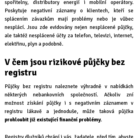
spořitelny, distributory energií i mobilní operátory.
Poskytuje negativní záznamy o klientech, kteří se
splácením závazkům mají problémy nebo je vůbec
nesplácí. Jsou zde evidovány nejen nesplácené půjčky,
ale taktéž nesplácené účty za telefon, televizi, internet,
elektřinu, plyn a podobně.
V čem jsou rizikové půjčky bez
registru
Půjčky bez registru naleznete výhradně v nabídkách
některých nebankovních společností. Ačkoliv zní
možnost získání půjčky i s negativním záznamem v
registru lákavě a jednoduše, může taková půjčka
prohloubit již existující finanční problémy
.
Registry dlužníků chrání i vás, žadatele, před tím, abyste