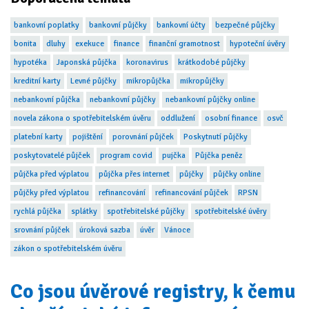
bankovní poplatky
bankovní půjčky
bankovní účty
bezpečné půjčky
bonita
dluhy
exekuce
finance
finanční gramotnost
hypoteční úvěry
hypotéka
Japonská půjčka
koronavirus
krátkodobé půjčky
kreditní karty
Levné půjčky
mikropůjčka
mikropůjčky
nebankovní půjčka
nebankovní půjčky
nebankovní půjčky online
novela zákona o spotřebitelském úvěru
oddlužení
osobní finance
osvč
platební karty
pojištění
porovnání půjček
Poskytnutí půjčky
poskytovatelé půjček
program covid
pujčka
Půjčka peněz
půjčka před výplatou
půjčka přes internet
půjčky
půjčky online
půjčky před výplatou
refinancování
refinancování půjček
RPSN
rychlá půjčka
splátky
spotřebitelské půjčky
spotřebitelské úvěry
srovnání půjček
úroková sazba
úvěr
Vánoce
zákon o spotřebitelském úvěru
Co jsou úvěrové registry, k čemu