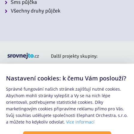
Sms půjčka
Všechny druhy půjček
Další projekty skupiny:
Nastavení cookies: k čemu Vám poslouží?
Správné fungování našich stránek zajišťují nutné cookies.
Abychom mohli stránky vylepšit a Vy se na nich lépe
orientovali, potřebujeme statistické cookies. Díky
Copyright © 2015 - 2025 -
Elephant Orchestra, s.r.o.
,
marketingovým cookies připravíme reklamu přímo pro Vás.
součástí Klik.cz & ePojisteni.cz s.r.o.
Svůj souhlas udělujete společnosti Elephant Orchestra, s.r.o.
a můžete ho kdykoliv odvolat.
Více informací